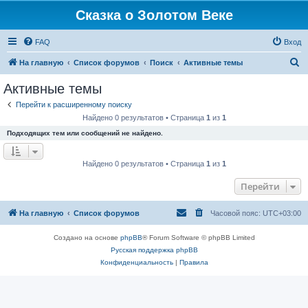
Сказка о Золотом Веке
FAQ
Вход
П
На главную
Список форумов
Поиск
Активные темы
о
Активные темы
и
Перейти к расширенному поиску
с
Найдено 0 результатов • Страница
1
из
1
к
Подходящих тем или сообщений не найдено.
Найдено 0 результатов • Страница
1
из
1
Перейти
На главную
Список форумов
Часовой пояс:
UTC+03:00
Создано на основе
phpBB
® Forum Software © phpBB Limited
Русская поддержка phpBB
Конфиденциальность
|
Правила