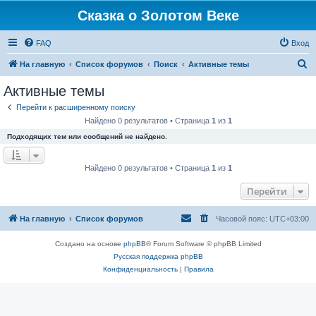
Сказка о Золотом Веке
FAQ
Вход
П
На главную
Список форумов
Поиск
Активные темы
о
Активные темы
и
Перейти к расширенному поиску
с
Найдено 0 результатов • Страница
1
из
1
к
Подходящих тем или сообщений не найдено.
Найдено 0 результатов • Страница
1
из
1
Перейти
На главную
Список форумов
Часовой пояс:
UTC+03:00
Создано на основе
phpBB
® Forum Software © phpBB Limited
Русская поддержка phpBB
Конфиденциальность
|
Правила