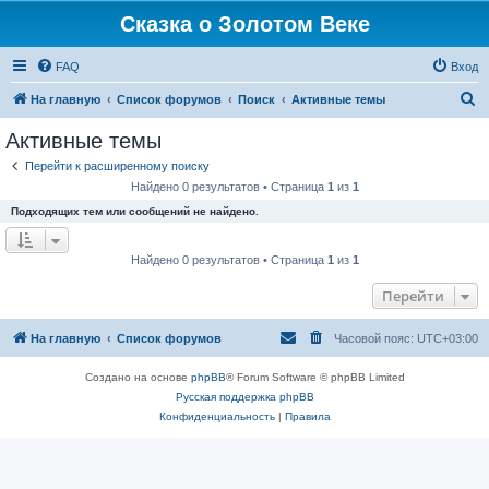
Сказка о Золотом Веке
FAQ
Вход
П
На главную
Список форумов
Поиск
Активные темы
о
Активные темы
и
Перейти к расширенному поиску
с
Найдено 0 результатов • Страница
1
из
1
к
Подходящих тем или сообщений не найдено.
Найдено 0 результатов • Страница
1
из
1
Перейти
На главную
Список форумов
Часовой пояс:
UTC+03:00
Создано на основе
phpBB
® Forum Software © phpBB Limited
Русская поддержка phpBB
Конфиденциальность
|
Правила