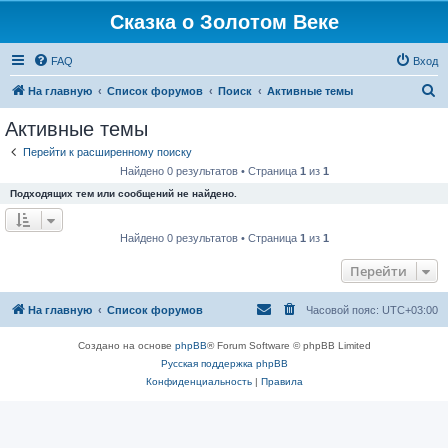
Сказка о Золотом Веке
FAQ
Вход
П
На главную
Список форумов
Поиск
Активные темы
о
Активные темы
и
Перейти к расширенному поиску
с
Найдено 0 результатов • Страница
1
из
1
к
Подходящих тем или сообщений не найдено.
Найдено 0 результатов • Страница
1
из
1
Перейти
На главную
Список форумов
Часовой пояс:
UTC+03:00
Создано на основе
phpBB
® Forum Software © phpBB Limited
Русская поддержка phpBB
Конфиденциальность
|
Правила