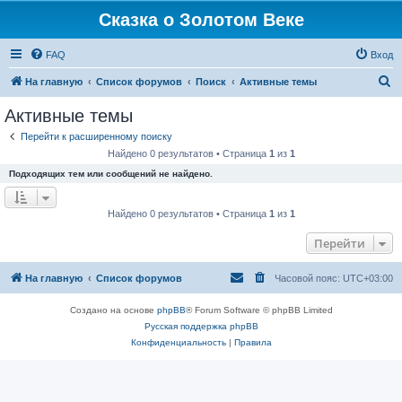
Сказка о Золотом Веке
FAQ
Вход
П
На главную
Список форумов
Поиск
Активные темы
о
Активные темы
и
Перейти к расширенному поиску
с
Найдено 0 результатов • Страница
1
из
1
к
Подходящих тем или сообщений не найдено.
Найдено 0 результатов • Страница
1
из
1
Перейти
На главную
Список форумов
Часовой пояс:
UTC+03:00
Создано на основе
phpBB
® Forum Software © phpBB Limited
Русская поддержка phpBB
Конфиденциальность
|
Правила