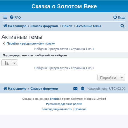
Сказка о Золотом Веке
FAQ
Вход
П
На главную
Список форумов
Поиск
Активные темы
о
Активные темы
и
Перейти к расширенному поиску
с
Найдено 0 результатов • Страница
1
из
1
к
Подходящих тем или сообщений не найдено.
Найдено 0 результатов • Страница
1
из
1
Перейти
На главную
Список форумов
Часовой пояс:
UTC+03:00
Создано на основе
phpBB
® Forum Software © phpBB Limited
Русская поддержка phpBB
Конфиденциальность
|
Правила