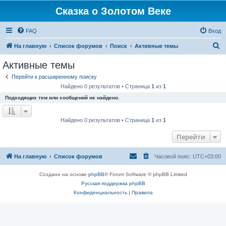
Сказка о Золотом Веке
FAQ
Вход
П
На главную
Список форумов
Поиск
Активные темы
о
Активные темы
и
Перейти к расширенному поиску
с
Найдено 0 результатов • Страница
1
из
1
к
Подходящих тем или сообщений не найдено.
Найдено 0 результатов • Страница
1
из
1
Перейти
На главную
Список форумов
Часовой пояс:
UTC+03:00
Создано на основе
phpBB
® Forum Software © phpBB Limited
Русская поддержка phpBB
Конфиденциальность
|
Правила