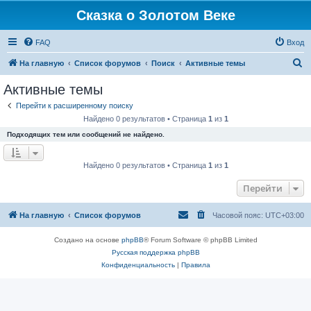
Сказка о Золотом Веке
FAQ
Вход
П
На главную
Список форумов
Поиск
Активные темы
о
Активные темы
и
Перейти к расширенному поиску
с
Найдено 0 результатов • Страница
1
из
1
к
Подходящих тем или сообщений не найдено.
Найдено 0 результатов • Страница
1
из
1
Перейти
На главную
Список форумов
Часовой пояс:
UTC+03:00
Создано на основе
phpBB
® Forum Software © phpBB Limited
Русская поддержка phpBB
Конфиденциальность
|
Правила