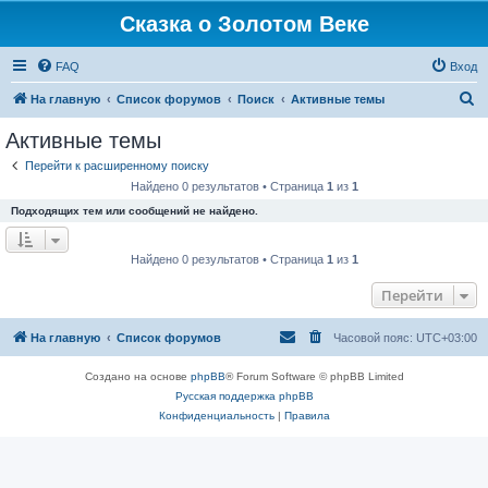
Сказка о Золотом Веке
FAQ
Вход
П
На главную
Список форумов
Поиск
Активные темы
о
Активные темы
и
Перейти к расширенному поиску
с
Найдено 0 результатов • Страница
1
из
1
к
Подходящих тем или сообщений не найдено.
Найдено 0 результатов • Страница
1
из
1
Перейти
На главную
Список форумов
Часовой пояс:
UTC+03:00
Создано на основе
phpBB
® Forum Software © phpBB Limited
Русская поддержка phpBB
Конфиденциальность
|
Правила