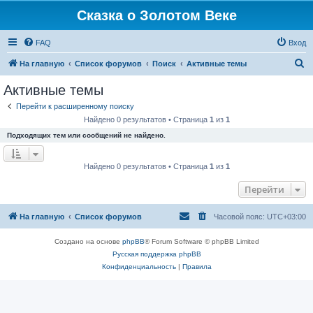
Сказка о Золотом Веке
FAQ
Вход
П
На главную
Список форумов
Поиск
Активные темы
о
Активные темы
и
Перейти к расширенному поиску
с
Найдено 0 результатов • Страница
1
из
1
к
Подходящих тем или сообщений не найдено.
Найдено 0 результатов • Страница
1
из
1
Перейти
На главную
Список форумов
Часовой пояс:
UTC+03:00
Создано на основе
phpBB
® Forum Software © phpBB Limited
Русская поддержка phpBB
Конфиденциальность
|
Правила