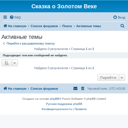
Сказка о Золотом Веке
FAQ
Вход
П
На главную
Список форумов
Поиск
Активные темы
о
Активные темы
и
Перейти к расширенному поиску
с
Найдено 0 результатов • Страница
1
из
1
к
Подходящих тем или сообщений не найдено.
Найдено 0 результатов • Страница
1
из
1
Перейти
На главную
Список форумов
Часовой пояс:
UTC+03:00
Создано на основе
phpBB
® Forum Software © phpBB Limited
Русская поддержка phpBB
Конфиденциальность
|
Правила