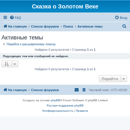
Сказка о Золотом Веке
FAQ
Вход
П
На главную
Список форумов
Поиск
Активные темы
о
Активные темы
и
Перейти к расширенному поиску
с
Найдено 0 результатов • Страница
1
из
1
к
Подходящих тем или сообщений не найдено.
Найдено 0 результатов • Страница
1
из
1
Перейти
На главную
Список форумов
Часовой пояс:
UTC+03:00
Создано на основе
phpBB
® Forum Software © phpBB Limited
Русская поддержка phpBB
Конфиденциальность
|
Правила