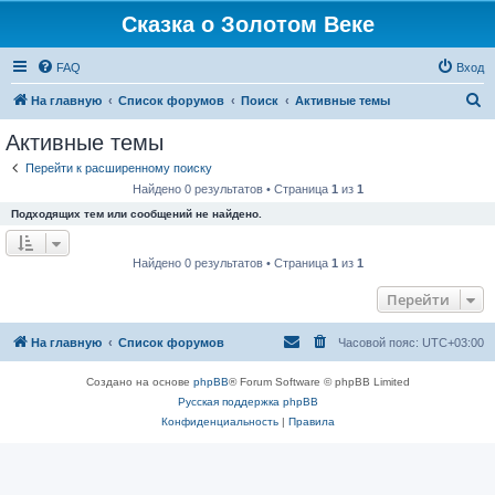
Сказка о Золотом Веке
FAQ
Вход
П
На главную
Список форумов
Поиск
Активные темы
о
Активные темы
и
Перейти к расширенному поиску
с
Найдено 0 результатов • Страница
1
из
1
к
Подходящих тем или сообщений не найдено.
Найдено 0 результатов • Страница
1
из
1
Перейти
На главную
Список форумов
Часовой пояс:
UTC+03:00
Создано на основе
phpBB
® Forum Software © phpBB Limited
Русская поддержка phpBB
Конфиденциальность
|
Правила