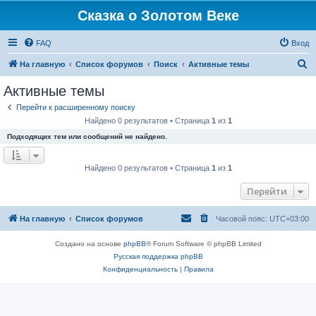
Сказка о Золотом Веке
FAQ
Вход
П
На главную
Список форумов
Поиск
Активные темы
о
Активные темы
и
Перейти к расширенному поиску
с
Найдено 0 результатов • Страница
1
из
1
к
Подходящих тем или сообщений не найдено.
Найдено 0 результатов • Страница
1
из
1
Перейти
На главную
Список форумов
Часовой пояс:
UTC+03:00
Создано на основе
phpBB
® Forum Software © phpBB Limited
Русская поддержка phpBB
Конфиденциальность
|
Правила