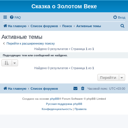
Сказка о Золотом Веке
FAQ
Вход
П
На главную
Список форумов
Поиск
Активные темы
о
Активные темы
и
Перейти к расширенному поиску
с
Найдено 0 результатов • Страница
1
из
1
к
Подходящих тем или сообщений не найдено.
Найдено 0 результатов • Страница
1
из
1
Перейти
На главную
Список форумов
Часовой пояс:
UTC+03:00
Создано на основе
phpBB
® Forum Software © phpBB Limited
Русская поддержка phpBB
Конфиденциальность
|
Правила