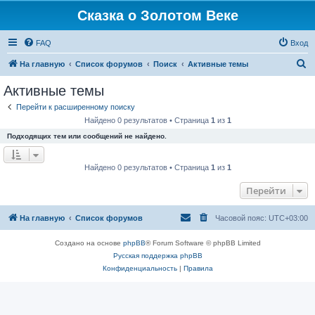
Сказка о Золотом Веке
FAQ
Вход
П
На главную
Список форумов
Поиск
Активные темы
о
Активные темы
и
Перейти к расширенному поиску
с
Найдено 0 результатов • Страница
1
из
1
к
Подходящих тем или сообщений не найдено.
Найдено 0 результатов • Страница
1
из
1
Перейти
На главную
Список форумов
Часовой пояс:
UTC+03:00
Создано на основе
phpBB
® Forum Software © phpBB Limited
Русская поддержка phpBB
Конфиденциальность
|
Правила