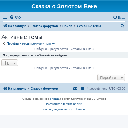
Сказка о Золотом Веке
FAQ
Вход
П
На главную
Список форумов
Поиск
Активные темы
о
Активные темы
и
Перейти к расширенному поиску
с
Найдено 0 результатов • Страница
1
из
1
к
Подходящих тем или сообщений не найдено.
Найдено 0 результатов • Страница
1
из
1
Перейти
На главную
Список форумов
Часовой пояс:
UTC+03:00
Создано на основе
phpBB
® Forum Software © phpBB Limited
Русская поддержка phpBB
Конфиденциальность
|
Правила