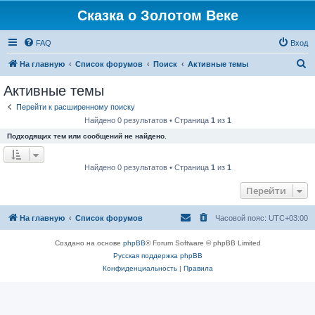
Сказка о Золотом Веке
FAQ
Вход
П
На главную
Список форумов
Поиск
Активные темы
о
Активные темы
и
Перейти к расширенному поиску
с
Найдено 0 результатов • Страница
1
из
1
к
Подходящих тем или сообщений не найдено.
Найдено 0 результатов • Страница
1
из
1
Перейти
На главную
Список форумов
Часовой пояс:
UTC+03:00
Создано на основе
phpBB
® Forum Software © phpBB Limited
Русская поддержка phpBB
Конфиденциальность
|
Правила