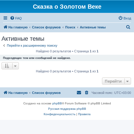
Сказка о Золотом Веке
FAQ
Вход
П
На главную
Список форумов
Поиск
Активные темы
о
Активные темы
и
Перейти к расширенному поиску
с
Найдено 0 результатов • Страница
1
из
1
к
Подходящих тем или сообщений не найдено.
Найдено 0 результатов • Страница
1
из
1
Перейти
На главную
Список форумов
Часовой пояс:
UTC+03:00
Создано на основе
phpBB
® Forum Software © phpBB Limited
Русская поддержка phpBB
Конфиденциальность
|
Правила