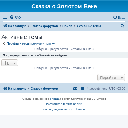
Сказка о Золотом Веке
FAQ
Вход
П
На главную
Список форумов
Поиск
Активные темы
о
Активные темы
и
Перейти к расширенному поиску
с
Найдено 0 результатов • Страница
1
из
1
к
Подходящих тем или сообщений не найдено.
Найдено 0 результатов • Страница
1
из
1
Перейти
На главную
Список форумов
Часовой пояс:
UTC+03:00
Создано на основе
phpBB
® Forum Software © phpBB Limited
Русская поддержка phpBB
Конфиденциальность
|
Правила