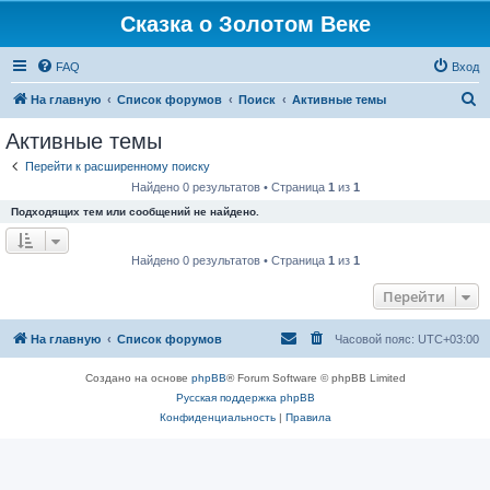
Сказка о Золотом Веке
FAQ
Вход
П
На главную
Список форумов
Поиск
Активные темы
о
Активные темы
и
Перейти к расширенному поиску
с
Найдено 0 результатов • Страница
1
из
1
к
Подходящих тем или сообщений не найдено.
Найдено 0 результатов • Страница
1
из
1
Перейти
На главную
Список форумов
Часовой пояс:
UTC+03:00
Создано на основе
phpBB
® Forum Software © phpBB Limited
Русская поддержка phpBB
Конфиденциальность
|
Правила