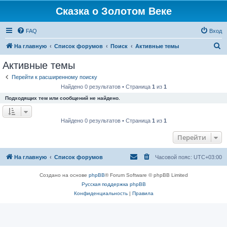
Сказка о Золотом Веке
FAQ
Вход
П
На главную
Список форумов
Поиск
Активные темы
о
Активные темы
и
Перейти к расширенному поиску
с
Найдено 0 результатов • Страница
1
из
1
к
Подходящих тем или сообщений не найдено.
Найдено 0 результатов • Страница
1
из
1
Перейти
На главную
Список форумов
Часовой пояс:
UTC+03:00
Создано на основе
phpBB
® Forum Software © phpBB Limited
Русская поддержка phpBB
Конфиденциальность
|
Правила