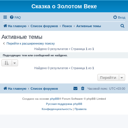
Сказка о Золотом Веке
FAQ
Вход
П
На главную
Список форумов
Поиск
Активные темы
о
Активные темы
и
Перейти к расширенному поиску
с
Найдено 0 результатов • Страница
1
из
1
к
Подходящих тем или сообщений не найдено.
Найдено 0 результатов • Страница
1
из
1
Перейти
На главную
Список форумов
Часовой пояс:
UTC+03:00
Создано на основе
phpBB
® Forum Software © phpBB Limited
Русская поддержка phpBB
Конфиденциальность
|
Правила