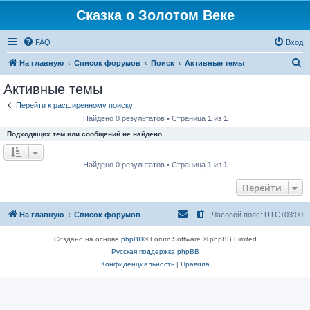
Сказка о Золотом Веке
FAQ
Вход
П
На главную
Список форумов
Поиск
Активные темы
о
Активные темы
и
Перейти к расширенному поиску
с
Найдено 0 результатов • Страница
1
из
1
к
Подходящих тем или сообщений не найдено.
Найдено 0 результатов • Страница
1
из
1
Перейти
На главную
Список форумов
Часовой пояс:
UTC+03:00
Создано на основе
phpBB
® Forum Software © phpBB Limited
Русская поддержка phpBB
Конфиденциальность
|
Правила