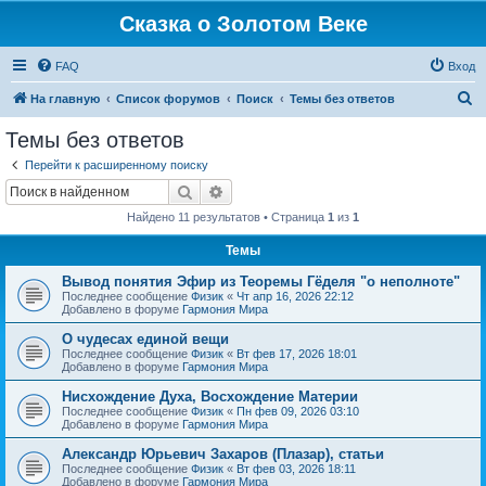
Сказка о Золотом Веке
FAQ
Вход
П
На главную
Список форумов
Поиск
Темы без ответов
о
Темы без ответов
и
Перейти к расширенному поиску
с
Поиск
Расширенный поиск
к
Найдено 11 результатов • Страница
1
из
1
Темы
Вывод понятия Эфир из Теоремы Гёделя "о неполноте"
Последнее сообщение
Физик
«
Чт апр 16, 2026 22:12
Добавлено в форуме
Гармония Мира
О чудесах единой вещи
Последнее сообщение
Физик
«
Вт фев 17, 2026 18:01
Добавлено в форуме
Гармония Мира
Нисхождение Духа, Восхождение Материи
Последнее сообщение
Физик
«
Пн фев 09, 2026 03:10
Добавлено в форуме
Гармония Мира
Александр Юрьевич Захаров (Плазар), статьи
Последнее сообщение
Физик
«
Вт фев 03, 2026 18:11
Добавлено в форуме
Гармония Мира