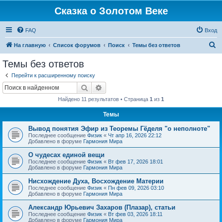
Сказка о Золотом Веке
FAQ
Вход
П
На главную
Список форумов
Поиск
Темы без ответов
о
Темы без ответов
и
Перейти к расширенному поиску
с
Поиск
Расширенный поиск
к
Найдено 11 результатов • Страница
1
из
1
Темы
Вывод понятия Эфир из Теоремы Гёделя "о неполноте"
Последнее сообщение
Физик
«
Чт апр 16, 2026 22:12
Добавлено в форуме
Гармония Мира
О чудесах единой вещи
Последнее сообщение
Физик
«
Вт фев 17, 2026 18:01
Добавлено в форуме
Гармония Мира
Нисхождение Духа, Восхождение Материи
Последнее сообщение
Физик
«
Пн фев 09, 2026 03:10
Добавлено в форуме
Гармония Мира
Александр Юрьевич Захаров (Плазар), статьи
Последнее сообщение
Физик
«
Вт фев 03, 2026 18:11
Добавлено в форуме
Гармония Мира