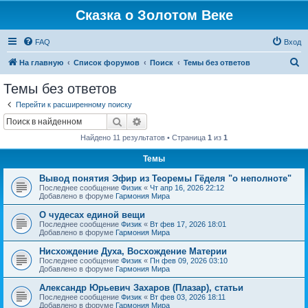
Сказка о Золотом Веке
FAQ
Вход
П
На главную
Список форумов
Поиск
Темы без ответов
о
Темы без ответов
и
Перейти к расширенному поиску
с
Поиск
Расширенный поиск
к
Найдено 11 результатов • Страница
1
из
1
Темы
Вывод понятия Эфир из Теоремы Гёделя "о неполноте"
Последнее сообщение
Физик
«
Чт апр 16, 2026 22:12
Добавлено в форуме
Гармония Мира
О чудесах единой вещи
Последнее сообщение
Физик
«
Вт фев 17, 2026 18:01
Добавлено в форуме
Гармония Мира
Нисхождение Духа, Восхождение Материи
Последнее сообщение
Физик
«
Пн фев 09, 2026 03:10
Добавлено в форуме
Гармония Мира
Александр Юрьевич Захаров (Плазар), статьи
Последнее сообщение
Физик
«
Вт фев 03, 2026 18:11
Добавлено в форуме
Гармония Мира