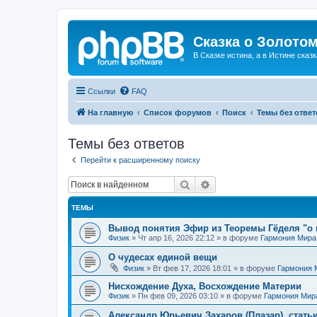
Сказка о Золотом
В Сказке истина, а в Истине сказк
Ссылки
FAQ
На главную
Список форумов
Поиск
Темы без ответ
Темы без ответов
Перейти к расширенному поиску
Поиск
Расширенный поиск
ТЕМЫ
Вывод понятия Эфир из Теоремы Гёделя "о 
Физик
»
Чт апр 16, 2026 22:12
» в форуме
Гармония Мира
О чудесах единой вещи
Физик
»
Вт фев 17, 2026 18:01
» в форуме
Гармония 
Нисхождение Духа, Восхождение Материи
Физик
»
Пн фев 09, 2026 03:10
» в форуме
Гармония Мир
Александр Юрьевич Захаров (Плазар), стать