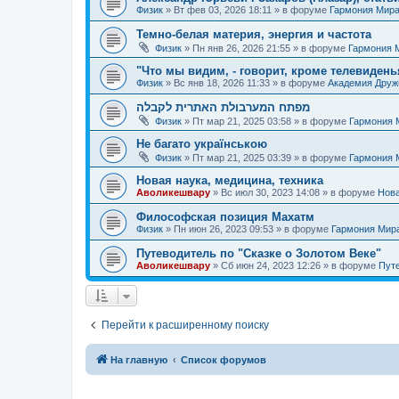
Физик
»
Вт фев 03, 2026 18:11
» в форуме
Гармония Мир
Темно-белая материя, энергия и частота
Физик
»
Пн янв 26, 2026 21:55
» в форуме
Гармония 
"Что мы видим, - говорит, кроме телевиденья
Физик
»
Вс янв 18, 2026 11:33
» в форуме
Академия Дру
מפתח המערבולת האתרית לקבלה
Физик
»
Пт мар 21, 2025 03:58
» в форуме
Гармония 
Не багато українською
Физик
»
Пт мар 21, 2025 03:39
» в форуме
Гармония 
Новая наука, медицина, техника
Аволикешвару
»
Вс июл 30, 2023 14:08
» в форуме
Нова
Философская позиция Махатм
Физик
»
Пн июн 26, 2023 09:53
» в форуме
Гармония Мир
Путеводитель по "Сказке о Золотом Веке"
Аволикешвару
»
Сб июн 24, 2023 12:26
» в форуме
Путе
Перейти к расширенному поиску
На главную
Список форумов