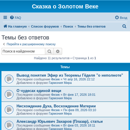
Сказка о Золотом Веке
FAQ
Вход
П
На главную
Список форумов
Поиск
Темы без ответов
о
Темы без ответов
и
Перейти к расширенному поиску
с
Поиск
Расширенный поиск
к
Найдено 11 результатов • Страница
1
из
1
Темы
Вывод понятия Эфир из Теоремы Гёделя "о неполноте"
Последнее сообщение
Физик
«
Чт апр 16, 2026 22:12
Добавлено в форуме
Гармония Мира
О чудесах единой вещи
Последнее сообщение
Физик
«
Вт фев 17, 2026 18:01
Добавлено в форуме
Гармония Мира
Нисхождение Духа, Восхождение Материи
Последнее сообщение
Физик
«
Пн фев 09, 2026 03:10
Добавлено в форуме
Гармония Мира
Александр Юрьевич Захаров (Плазар), статьи
Последнее сообщение
Физик
«
Вт фев 03, 2026 18:11
Добавлено в форуме
Гармония Мира