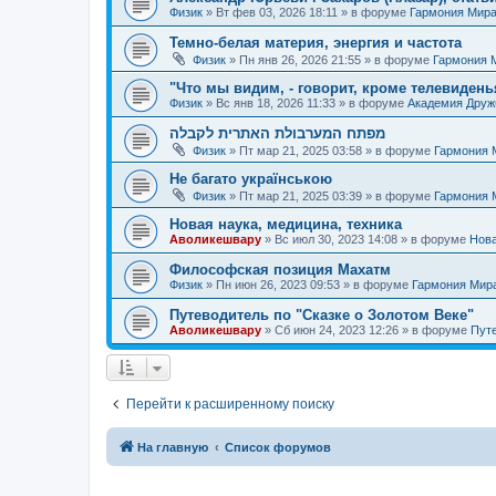
Физик
»
Вт фев 03, 2026 18:11
» в форуме
Гармония Мир
Темно-белая материя, энергия и частота
Физик
»
Пн янв 26, 2026 21:55
» в форуме
Гармония 
"Что мы видим, - говорит, кроме телевиденья
Физик
»
Вс янв 18, 2026 11:33
» в форуме
Академия Дру
מפתח המערבולת האתרית לקבלה
Физик
»
Пт мар 21, 2025 03:58
» в форуме
Гармония 
Не багато українською
Физик
»
Пт мар 21, 2025 03:39
» в форуме
Гармония 
Новая наука, медицина, техника
Аволикешвару
»
Вс июл 30, 2023 14:08
» в форуме
Нова
Философская позиция Махатм
Физик
»
Пн июн 26, 2023 09:53
» в форуме
Гармония Мир
Путеводитель по "Сказке о Золотом Веке"
Аволикешвару
»
Сб июн 24, 2023 12:26
» в форуме
Путе
Перейти к расширенному поиску
На главную
Список форумов