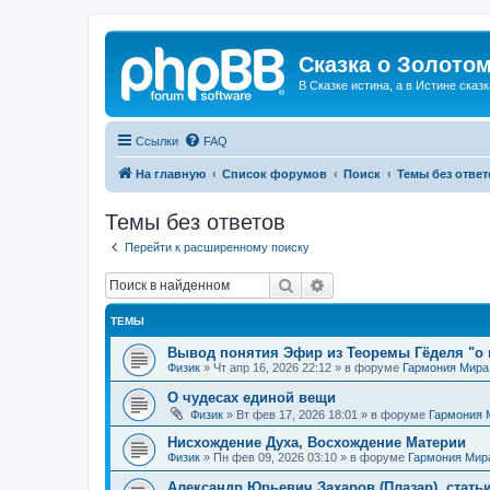
Сказка о Золотом
В Сказке истина, а в Истине сказк
Ссылки
FAQ
На главную
Список форумов
Поиск
Темы без ответ
Темы без ответов
Перейти к расширенному поиску
Поиск
Расширенный поиск
ТЕМЫ
Вывод понятия Эфир из Теоремы Гёделя "о 
Физик
»
Чт апр 16, 2026 22:12
» в форуме
Гармония Мира
О чудесах единой вещи
Физик
»
Вт фев 17, 2026 18:01
» в форуме
Гармония 
Нисхождение Духа, Восхождение Материи
Физик
»
Пн фев 09, 2026 03:10
» в форуме
Гармония Мир
Александр Юрьевич Захаров (Плазар), стать