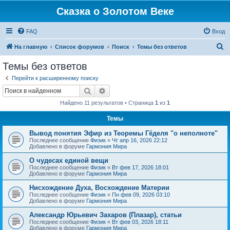
Сказка о Золотом Веке
FAQ
Вход
П
На главную
Список форумов
Поиск
Темы без ответов
о
Темы без ответов
и
Перейти к расширенному поиску
с
Поиск
Расширенный поиск
к
Найдено 11 результатов • Страница
1
из
1
Темы
Вывод понятия Эфир из Теоремы Гёделя "о неполноте"
Последнее сообщение
Физик
«
Чт апр 16, 2026 22:12
Добавлено в форуме
Гармония Мира
О чудесах единой вещи
Последнее сообщение
Физик
«
Вт фев 17, 2026 18:01
Добавлено в форуме
Гармония Мира
Нисхождение Духа, Восхождение Материи
Последнее сообщение
Физик
«
Пн фев 09, 2026 03:10
Добавлено в форуме
Гармония Мира
Александр Юрьевич Захаров (Плазар), статьи
Последнее сообщение
Физик
«
Вт фев 03, 2026 18:11
Добавлено в форуме
Гармония Мира