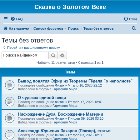
Сказка о Золотом Веке
FAQ
Вход
П
На главную
Список форумов
Поиск
Темы без ответов
о
Темы без ответов
и
Перейти к расширенному поиску
с
Поиск
Расширенный поиск
к
Найдено 11 результатов • Страница
1
из
1
Темы
Вывод понятия Эфир из Теоремы Гёделя "о неполноте"
Последнее сообщение
Физик
«
Чт апр 16, 2026 22:12
Добавлено в форуме
Гармония Мира
О чудесах единой вещи
Последнее сообщение
Физик
«
Вт фев 17, 2026 18:01
Добавлено в форуме
Гармония Мира
Нисхождение Духа, Восхождение Материи
Последнее сообщение
Физик
«
Пн фев 09, 2026 03:10
Добавлено в форуме
Гармония Мира
Александр Юрьевич Захаров (Плазар), статьи
Последнее сообщение
Физик
«
Вт фев 03, 2026 18:11
Добавлено в форуме
Гармония Мира