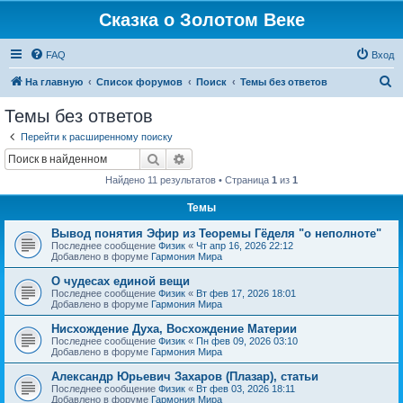
Сказка о Золотом Веке
FAQ
Вход
П
На главную
Список форумов
Поиск
Темы без ответов
о
Темы без ответов
и
Перейти к расширенному поиску
с
Поиск
Расширенный поиск
к
Найдено 11 результатов • Страница
1
из
1
Темы
Вывод понятия Эфир из Теоремы Гёделя "о неполноте"
Последнее сообщение
Физик
«
Чт апр 16, 2026 22:12
Добавлено в форуме
Гармония Мира
О чудесах единой вещи
Последнее сообщение
Физик
«
Вт фев 17, 2026 18:01
Добавлено в форуме
Гармония Мира
Нисхождение Духа, Восхождение Материи
Последнее сообщение
Физик
«
Пн фев 09, 2026 03:10
Добавлено в форуме
Гармония Мира
Александр Юрьевич Захаров (Плазар), статьи
Последнее сообщение
Физик
«
Вт фев 03, 2026 18:11
Добавлено в форуме
Гармония Мира