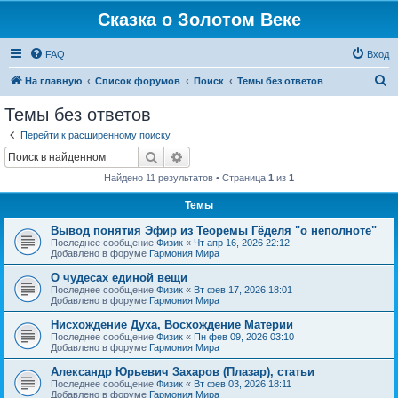
Сказка о Золотом Веке
FAQ
Вход
П
На главную
Список форумов
Поиск
Темы без ответов
о
Темы без ответов
и
Перейти к расширенному поиску
с
Поиск
Расширенный поиск
к
Найдено 11 результатов • Страница
1
из
1
Темы
Вывод понятия Эфир из Теоремы Гёделя "о неполноте"
Последнее сообщение
Физик
«
Чт апр 16, 2026 22:12
Добавлено в форуме
Гармония Мира
О чудесах единой вещи
Последнее сообщение
Физик
«
Вт фев 17, 2026 18:01
Добавлено в форуме
Гармония Мира
Нисхождение Духа, Восхождение Материи
Последнее сообщение
Физик
«
Пн фев 09, 2026 03:10
Добавлено в форуме
Гармония Мира
Александр Юрьевич Захаров (Плазар), статьи
Последнее сообщение
Физик
«
Вт фев 03, 2026 18:11
Добавлено в форуме
Гармония Мира