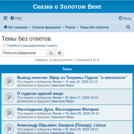
Сказка о Золотом Веке
FAQ
Вход
П
На главную
Список форумов
Поиск
Темы без ответов
о
Темы без ответов
и
Перейти к расширенному поиску
с
Поиск
Расширенный поиск
к
Найдено 11 результатов • Страница
1
из
1
Темы
Вывод понятия Эфир из Теоремы Гёделя "о неполноте"
Последнее сообщение
Физик
«
Чт апр 16, 2026 22:12
Добавлено в форуме
Гармония Мира
О чудесах единой вещи
Последнее сообщение
Физик
«
Вт фев 17, 2026 18:01
Добавлено в форуме
Гармония Мира
Нисхождение Духа, Восхождение Материи
Последнее сообщение
Физик
«
Пн фев 09, 2026 03:10
Добавлено в форуме
Гармония Мира
Александр Юрьевич Захаров (Плазар), статьи
Последнее сообщение
Физик
«
Вт фев 03, 2026 18:11
Добавлено в форуме
Гармония Мира