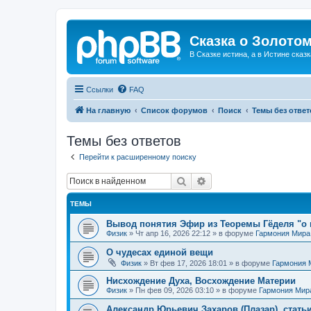
Сказка о Золотом
В Сказке истина, а в Истине сказк
Ссылки
FAQ
На главную
Список форумов
Поиск
Темы без ответ
Темы без ответов
Перейти к расширенному поиску
Поиск
Расширенный поиск
ТЕМЫ
Вывод понятия Эфир из Теоремы Гёделя "о 
Физик
»
Чт апр 16, 2026 22:12
» в форуме
Гармония Мира
О чудесах единой вещи
Физик
»
Вт фев 17, 2026 18:01
» в форуме
Гармония 
Нисхождение Духа, Восхождение Материи
Физик
»
Пн фев 09, 2026 03:10
» в форуме
Гармония Мир
Александр Юрьевич Захаров (Плазар), стать