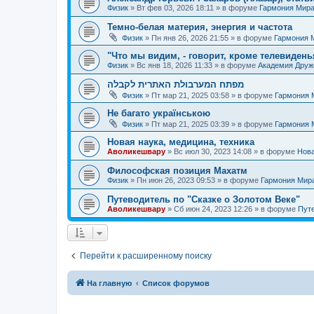
Физик
»
Вт фев 03, 2026 18:11
» в форуме
Гармония Мир
Темно-белая материя, энергия и частота
Физик
»
Пн янв 26, 2026 21:55
» в форуме
Гармония 
"Что мы видим, - говорит, кроме телевиденья
Физик
»
Вс янв 18, 2026 11:33
» в форуме
Академия Дру
מפתח המערבולת האתרית לקבלה
Физик
»
Пт мар 21, 2025 03:58
» в форуме
Гармония 
Не багато українською
Физик
»
Пт мар 21, 2025 03:39
» в форуме
Гармония 
Новая наука, медицина, техника
Аволикешвару
»
Вс июл 30, 2023 14:08
» в форуме
Нова
Философская позиция Махатм
Физик
»
Пн июн 26, 2023 09:53
» в форуме
Гармония Мир
Путеводитель по "Сказке о Золотом Веке"
Аволикешвару
»
Сб июн 24, 2023 12:26
» в форуме
Путе
Перейти к расширенному поиску
На главную
Список форумов