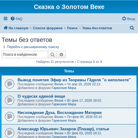
Сказка о Золотом Веке
FAQ
Вход
П
На главную
Список форумов
Поиск
Темы без ответов
о
Темы без ответов
и
Перейти к расширенному поиску
с
Поиск
Расширенный поиск
к
Найдено 11 результатов • Страница
1
из
1
Темы
Вывод понятия Эфир из Теоремы Гёделя "о неполноте"
Последнее сообщение
Физик
«
Чт апр 16, 2026 22:12
Добавлено в форуме
Гармония Мира
О чудесах единой вещи
Последнее сообщение
Физик
«
Вт фев 17, 2026 18:01
Добавлено в форуме
Гармония Мира
Нисхождение Духа, Восхождение Материи
Последнее сообщение
Физик
«
Пн фев 09, 2026 03:10
Добавлено в форуме
Гармония Мира
Александр Юрьевич Захаров (Плазар), статьи
Последнее сообщение
Физик
«
Вт фев 03, 2026 18:11
Добавлено в форуме
Гармония Мира