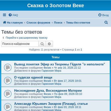
Сказка о Золотом Веке
FAQ
Вход
П
На главную
Список форумов
Поиск
Темы без ответов
о
Темы без ответов
и
Перейти к расширенному поиску
с
Поиск
Расширенный поиск
к
Найдено 11 результатов • Страница
1
из
1
Темы
Вывод понятия Эфир из Теоремы Гёделя "о неполноте"
Последнее сообщение
Физик
«
Чт апр 16, 2026 22:12
Добавлено в форуме
Гармония Мира
О чудесах единой вещи
Последнее сообщение
Физик
«
Вт фев 17, 2026 18:01
Добавлено в форуме
Гармония Мира
Нисхождение Духа, Восхождение Материи
Последнее сообщение
Физик
«
Пн фев 09, 2026 03:10
Добавлено в форуме
Гармония Мира
Александр Юрьевич Захаров (Плазар), статьи
Последнее сообщение
Физик
«
Вт фев 03, 2026 18:11
Добавлено в форуме
Гармония Мира