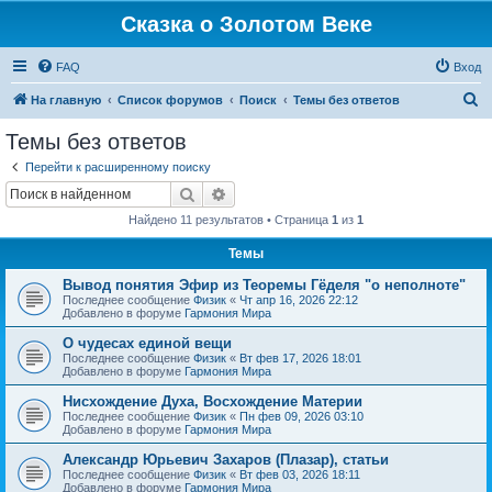
Сказка о Золотом Веке
FAQ
Вход
П
На главную
Список форумов
Поиск
Темы без ответов
о
Темы без ответов
и
Перейти к расширенному поиску
с
Поиск
Расширенный поиск
к
Найдено 11 результатов • Страница
1
из
1
Темы
Вывод понятия Эфир из Теоремы Гёделя "о неполноте"
Последнее сообщение
Физик
«
Чт апр 16, 2026 22:12
Добавлено в форуме
Гармония Мира
О чудесах единой вещи
Последнее сообщение
Физик
«
Вт фев 17, 2026 18:01
Добавлено в форуме
Гармония Мира
Нисхождение Духа, Восхождение Материи
Последнее сообщение
Физик
«
Пн фев 09, 2026 03:10
Добавлено в форуме
Гармония Мира
Александр Юрьевич Захаров (Плазар), статьи
Последнее сообщение
Физик
«
Вт фев 03, 2026 18:11
Добавлено в форуме
Гармония Мира