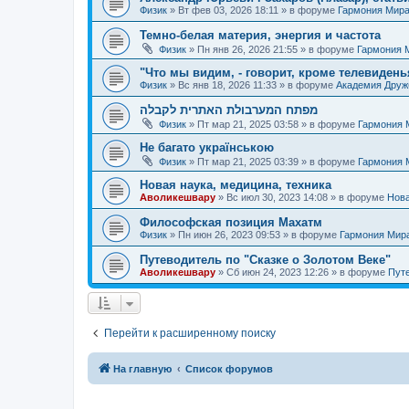
Физик
»
Вт фев 03, 2026 18:11
» в форуме
Гармония Мир
Темно-белая материя, энергия и частота
Физик
»
Пн янв 26, 2026 21:55
» в форуме
Гармония 
"Что мы видим, - говорит, кроме телевиденья
Физик
»
Вс янв 18, 2026 11:33
» в форуме
Академия Дру
מפתח המערבולת האתרית לקבלה
Физик
»
Пт мар 21, 2025 03:58
» в форуме
Гармония 
Не багато українською
Физик
»
Пт мар 21, 2025 03:39
» в форуме
Гармония 
Новая наука, медицина, техника
Аволикешвару
»
Вс июл 30, 2023 14:08
» в форуме
Нова
Философская позиция Махатм
Физик
»
Пн июн 26, 2023 09:53
» в форуме
Гармония Мир
Путеводитель по "Сказке о Золотом Веке"
Аволикешвару
»
Сб июн 24, 2023 12:26
» в форуме
Путе
Перейти к расширенному поиску
На главную
Список форумов