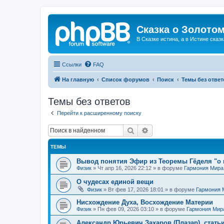
Сказка о Золотом
В Сказке истина, а в Истине сказк
Ссылки
FAQ
На главную
Список форумов
Поиск
Темы без ответ
Темы без ответов
Перейти к расширенному поиску
Поиск
Расширенный поиск
ТЕМЫ
Вывод понятия Эфир из Теоремы Гёделя "о 
Физик
»
Чт апр 16, 2026 22:12
» в форуме
Гармония Мира
О чудесах единой вещи
Физик
»
Вт фев 17, 2026 18:01
» в форуме
Гармония 
Нисхождение Духа, Восхождение Материи
Физик
»
Пн фев 09, 2026 03:10
» в форуме
Гармония Мир
Александр Юрьевич Захаров (Плазар), стать