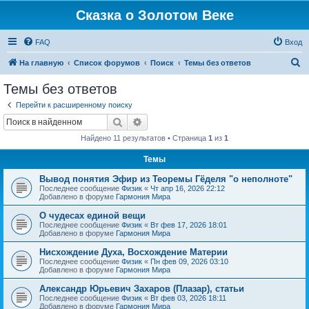
Сказка о Золотом Веке
FAQ
Вход
П
На главную
Список форумов
Поиск
Темы без ответов
о
Темы без ответов
и
Перейти к расширенному поиску
с
Поиск
Расширенный поиск
к
Найдено 11 результатов • Страница
1
из
1
Темы
Вывод понятия Эфир из Теоремы Гёделя "о неполноте"
Последнее сообщение
Физик
«
Чт апр 16, 2026 22:12
Добавлено в форуме
Гармония Мира
О чудесах единой вещи
Последнее сообщение
Физик
«
Вт фев 17, 2026 18:01
Добавлено в форуме
Гармония Мира
Нисхождение Духа, Восхождение Материи
Последнее сообщение
Физик
«
Пн фев 09, 2026 03:10
Добавлено в форуме
Гармония Мира
Александр Юрьевич Захаров (Плазар), статьи
Последнее сообщение
Физик
«
Вт фев 03, 2026 18:11
Добавлено в форуме
Гармония Мира