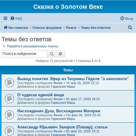
Сказка о Золотом Веке
FAQ
Вход
П
На главную
Список форумов
Поиск
Темы без ответов
о
Темы без ответов
и
Перейти к расширенному поиску
с
Поиск
Расширенный поиск
к
Найдено 11 результатов • Страница
1
из
1
Темы
Вывод понятия Эфир из Теоремы Гёделя "о неполноте"
Последнее сообщение
Физик
«
Чт апр 16, 2026 22:12
Добавлено в форуме
Гармония Мира
О чудесах единой вещи
Последнее сообщение
Физик
«
Вт фев 17, 2026 18:01
Добавлено в форуме
Гармония Мира
Нисхождение Духа, Восхождение Материи
Последнее сообщение
Физик
«
Пн фев 09, 2026 03:10
Добавлено в форуме
Гармония Мира
Александр Юрьевич Захаров (Плазар), статьи
Последнее сообщение
Физик
«
Вт фев 03, 2026 18:11
Добавлено в форуме
Гармония Мира