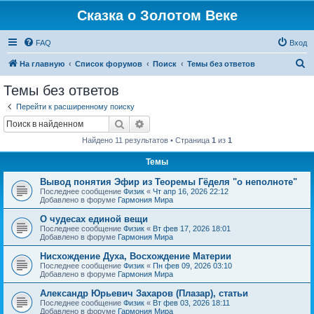
Сказка о Золотом Веке
FAQ
Вход
П
На главную
Список форумов
Поиск
Темы без ответов
о
Темы без ответов
и
Перейти к расширенному поиску
с
Поиск
Расширенный поиск
к
Найдено 11 результатов • Страница
1
из
1
Темы
Вывод понятия Эфир из Теоремы Гёделя "о неполноте"
Последнее сообщение
Физик
«
Чт апр 16, 2026 22:12
Добавлено в форуме
Гармония Мира
О чудесах единой вещи
Последнее сообщение
Физик
«
Вт фев 17, 2026 18:01
Добавлено в форуме
Гармония Мира
Нисхождение Духа, Восхождение Материи
Последнее сообщение
Физик
«
Пн фев 09, 2026 03:10
Добавлено в форуме
Гармония Мира
Александр Юрьевич Захаров (Плазар), статьи
Последнее сообщение
Физик
«
Вт фев 03, 2026 18:11
Добавлено в форуме
Гармония Мира