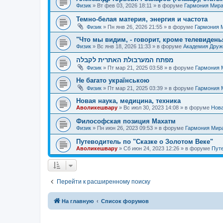
Физик
»
Вт фев 03, 2026 18:11
» в форуме
Гармония Мир
Темно-белая материя, энергия и частота
Физик
»
Пн янв 26, 2026 21:55
» в форуме
Гармония 
"Что мы видим, - говорит, кроме телевиденья
Физик
»
Вс янв 18, 2026 11:33
» в форуме
Академия Дру
מפתח המערבולת האתרית לקבלה
Физик
»
Пт мар 21, 2025 03:58
» в форуме
Гармония 
Не багато українською
Физик
»
Пт мар 21, 2025 03:39
» в форуме
Гармония 
Новая наука, медицина, техника
Аволикешвару
»
Вс июл 30, 2023 14:08
» в форуме
Нова
Философская позиция Махатм
Физик
»
Пн июн 26, 2023 09:53
» в форуме
Гармония Мир
Путеводитель по "Сказке о Золотом Веке"
Аволикешвару
»
Сб июн 24, 2023 12:26
» в форуме
Путе
Перейти к расширенному поиску
На главную
Список форумов