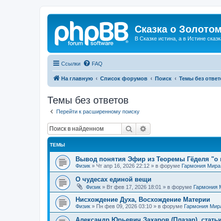
Сказка о Золотом
В Сказке истина, а в Истине сказк
Ссылки
FAQ
На главную
Список форумов
Поиск
Темы без ответ
Темы без ответов
Перейти к расширенному поиску
Поиск
Расширенный поиск
ТЕМЫ
Вывод понятия Эфир из Теоремы Гёделя "о 
Физик
»
Чт апр 16, 2026 22:12
» в форуме
Гармония Мира
О чудесах единой вещи
Физик
»
Вт фев 17, 2026 18:01
» в форуме
Гармония 
Нисхождение Духа, Восхождение Материи
Физик
»
Пн фев 09, 2026 03:10
» в форуме
Гармония Мир
Александр Юрьевич Захаров (Плазар), стать