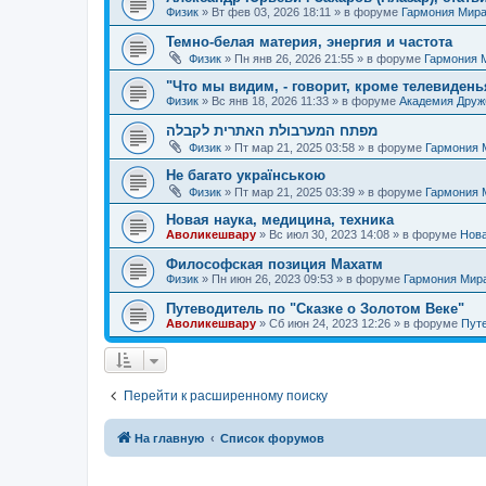
Физик
»
Вт фев 03, 2026 18:11
» в форуме
Гармония Мир
Темно-белая материя, энергия и частота
Физик
»
Пн янв 26, 2026 21:55
» в форуме
Гармония 
"Что мы видим, - говорит, кроме телевиденья
Физик
»
Вс янв 18, 2026 11:33
» в форуме
Академия Дру
מפתח המערבולת האתרית לקבלה
Физик
»
Пт мар 21, 2025 03:58
» в форуме
Гармония 
Не багато українською
Физик
»
Пт мар 21, 2025 03:39
» в форуме
Гармония 
Новая наука, медицина, техника
Аволикешвару
»
Вс июл 30, 2023 14:08
» в форуме
Нова
Философская позиция Махатм
Физик
»
Пн июн 26, 2023 09:53
» в форуме
Гармония Мир
Путеводитель по "Сказке о Золотом Веке"
Аволикешвару
»
Сб июн 24, 2023 12:26
» в форуме
Путе
Перейти к расширенному поиску
На главную
Список форумов