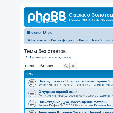
Сказка о Золотом
В Сказке истина, а в Истине сказк
Ссылки
FAQ
На главную
Список форумов
Поиск
Темы без ответ
Темы без ответов
Перейти к расширенному поиску
Поиск
Расширенный поиск
ТЕМЫ
Вывод понятия Эфир из Теоремы Гёделя "о 
Физик
»
Чт апр 16, 2026 22:12
» в форуме
Гармония Мира
О чудесах единой вещи
Физик
»
Вт фев 17, 2026 18:01
» в форуме
Гармония 
Нисхождение Духа, Восхождение Материи
Физик
»
Пн фев 09, 2026 03:10
» в форуме
Гармония Мир
Александр Юрьевич Захаров (Плазар), стать