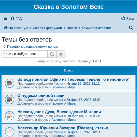
Сказка о Золотом Веке
FAQ
Вход
П
На главную
Список форумов
Поиск
Темы без ответов
о
Темы без ответов
и
Перейти к расширенному поиску
с
Поиск
Расширенный поиск
к
Найдено 11 результатов • Страница
1
из
1
Темы
Вывод понятия Эфир из Теоремы Гёделя "о неполноте"
Последнее сообщение
Физик
«
Чт апр 16, 2026 22:12
Добавлено в форуме
Гармония Мира
О чудесах единой вещи
Последнее сообщение
Физик
«
Вт фев 17, 2026 18:01
Добавлено в форуме
Гармония Мира
Нисхождение Духа, Восхождение Материи
Последнее сообщение
Физик
«
Пн фев 09, 2026 03:10
Добавлено в форуме
Гармония Мира
Александр Юрьевич Захаров (Плазар), статьи
Последнее сообщение
Физик
«
Вт фев 03, 2026 18:11
Добавлено в форуме
Гармония Мира