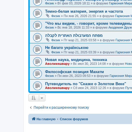
Физик
»
Вт фев 03, 2026 18:11
» в форуме
Гармония Мир
Темно-белая материя, энергия и частота
Физик
»
Пн янв 26, 2026 21:55
» в форуме
Гармония 
"Что мы видим, - говорит, кроме телевиденья
Физик
»
Вс янв 18, 2026 11:33
» в форуме
Академия Дру
מפתח המערבולת האתרית לקבלה
Физик
»
Пт мар 21, 2025 03:58
» в форуме
Гармония 
Не багато українською
Физик
»
Пт мар 21, 2025 03:39
» в форуме
Гармония 
Новая наука, медицина, техника
Аволикешвару
»
Вс июл 30, 2023 14:08
» в форуме
Нова
Философская позиция Махатм
Физик
»
Пн июн 26, 2023 09:53
» в форуме
Гармония Мир
Путеводитель по "Сказке о Золотом Веке"
Аволикешвару
»
Сб июн 24, 2023 12:26
» в форуме
Путе
Перейти к расширенному поиску
На главную
Список форумов