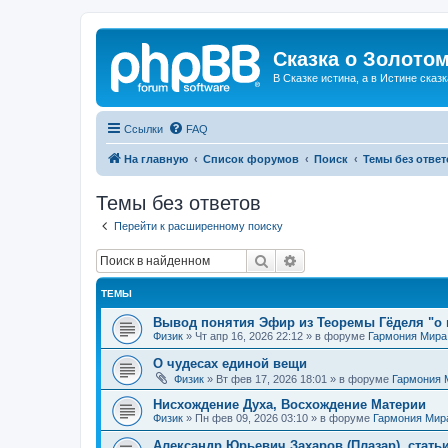
Сказка о Золотом
В Сказке истина, а в Истине сказк
Ссылки
FAQ
На главную
Список форумов
Поиск
Темы без ответ
Темы без ответов
Перейти к расширенному поиску
Поиск
Расширенный поиск
ТЕМЫ
Вывод понятия Эфир из Теоремы Гёделя "о 
Физик
»
Чт апр 16, 2026 22:12
» в форуме
Гармония Мира
О чудесах единой вещи
Физик
»
Вт фев 17, 2026 18:01
» в форуме
Гармония 
Нисхождение Духа, Восхождение Материи
Физик
»
Пн фев 09, 2026 03:10
» в форуме
Гармония Мир
Александр Юрьевич Захаров (Плазар), стать