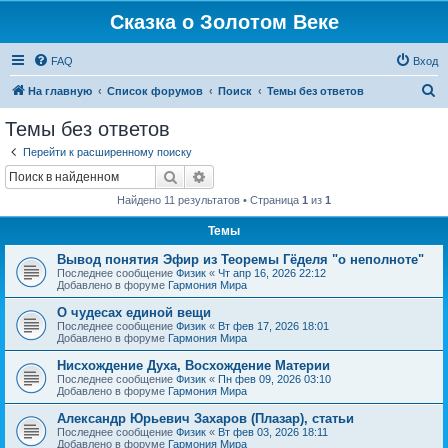
Сказка о Золотом Веке
FAQ
Вход
П
На главную
Список форумов
Поиск
Темы без ответов
о
Темы без ответов
и
Перейти к расширенному поиску
с
Поиск
Расширенный поиск
к
Найдено 11 результатов • Страница
1
из
1
Темы
Вывод понятия Эфир из Теоремы Гёделя "о неполноте"
Последнее сообщение
Физик
«
Чт апр 16, 2026 22:12
Добавлено в форуме
Гармония Мира
О чудесах единой вещи
Последнее сообщение
Физик
«
Вт фев 17, 2026 18:01
Добавлено в форуме
Гармония Мира
Нисхождение Духа, Восхождение Материи
Последнее сообщение
Физик
«
Пн фев 09, 2026 03:10
Добавлено в форуме
Гармония Мира
Александр Юрьевич Захаров (Плазар), статьи
Последнее сообщение
Физик
«
Вт фев 03, 2026 18:11
Добавлено в форуме
Гармония Мира