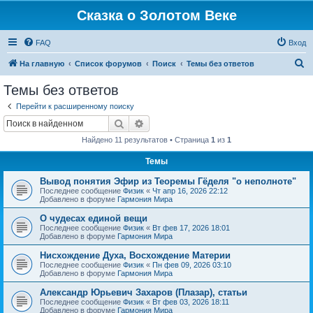
Сказка о Золотом Веке
FAQ
Вход
П
На главную
Список форумов
Поиск
Темы без ответов
о
Темы без ответов
и
Перейти к расширенному поиску
с
Поиск
Расширенный поиск
к
Найдено 11 результатов • Страница
1
из
1
Темы
Вывод понятия Эфир из Теоремы Гёделя "о неполноте"
Последнее сообщение
Физик
«
Чт апр 16, 2026 22:12
Добавлено в форуме
Гармония Мира
О чудесах единой вещи
Последнее сообщение
Физик
«
Вт фев 17, 2026 18:01
Добавлено в форуме
Гармония Мира
Нисхождение Духа, Восхождение Материи
Последнее сообщение
Физик
«
Пн фев 09, 2026 03:10
Добавлено в форуме
Гармония Мира
Александр Юрьевич Захаров (Плазар), статьи
Последнее сообщение
Физик
«
Вт фев 03, 2026 18:11
Добавлено в форуме
Гармония Мира