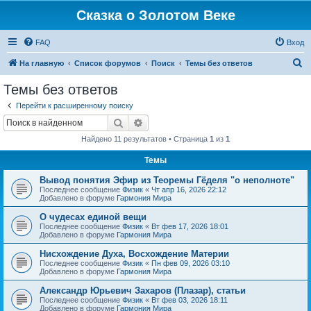
Сказка о Золотом Веке
FAQ
Вход
П
На главную
Список форумов
Поиск
Темы без ответов
о
Темы без ответов
и
Перейти к расширенному поиску
с
Поиск
Расширенный поиск
к
Найдено 11 результатов • Страница
1
из
1
Темы
Вывод понятия Эфир из Теоремы Гёделя "о неполноте"
Последнее сообщение
Физик
«
Чт апр 16, 2026 22:12
Добавлено в форуме
Гармония Мира
О чудесах единой вещи
Последнее сообщение
Физик
«
Вт фев 17, 2026 18:01
Добавлено в форуме
Гармония Мира
Нисхождение Духа, Восхождение Материи
Последнее сообщение
Физик
«
Пн фев 09, 2026 03:10
Добавлено в форуме
Гармония Мира
Александр Юрьевич Захаров (Плазар), статьи
Последнее сообщение
Физик
«
Вт фев 03, 2026 18:11
Добавлено в форуме
Гармония Мира